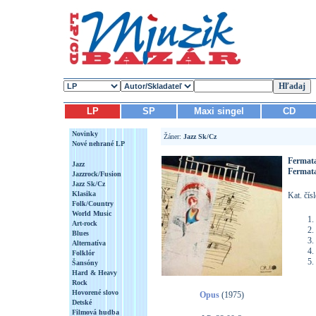
LP
SP
Maxi singel
CD
Novinky
Žáner:
Jazz Sk/Cz
Nové nehrané LP
Fermat
Jazz
Fermat
Jazzrock/Fusion
Jazz Sk/Cz
Klasika
Kat. čís
Folk/Country
World Music
Art-rock
Blues
Alternatíva
Folklór
Šansóny
Hard & Heavy
Rock
Hovorené slovo
Opus
(1975)
Detské
Filmová hudba