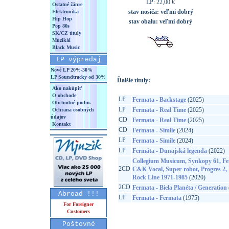
LP: 22,00 €
Ostatné žánre
stav nosiča:
veľmi dobrý
Elektronika
Hip Hop
stav obalu:
veľmi dobrý
Pop 80s
SK/CZ tituly
Muzikál
Black Music
LP výpredaj
Nové LP 20%-30%
LP Soundtracky od 30%
Ďalšie tituly:
Ako nakúpiť
O obchode
LP
Fermata - Backstage
(2025)
Obchodné podm.
LP
Fermata - Real Time
(2025)
Ochrana osobných
údajov
CD
Fermata - Real Time
(2025)
Kontakt
CD
Fermata - Simile
(2024)
LP
Fermata - Simile
(2024)
LP
Fermáta - Dunajská legenda
(2022)
Collegium Musicum, Synkopy 61, Fe
2CD
C&K Vocal, Super-robot, Progres 2,
Rock Line 1971-1985
(2020)
2CD
Fermata - Biela Planéta / Generation
Abroad !!!
LP
Fermata - Fermata
(1975)
For Foreigner
Customers
Poštovné