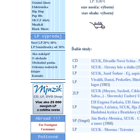
LP: 8,00 €
Ostatné žánre
stav nosiča:
výborný
Elektronika
Hip Hop
stav obalu:
výborný
Pop 80s
SK/CZ tituly
Muzikál
Black Music
LP výpredaj
Nové LP 20%-30%
LP Soundtracky od 30%
Ďalšie tituly:
Ako nakúpiť
O obchode
CD
SĽUK, Divadlo Nová Scéna - 
Obchodné podm.
LP
SĽUK - Ozveny hôr a dolín
(19
Ochrana osobných
údajov
LP
SĽUK, Jozef Štelzer - Ej, zapís
Kontakt
Vivaldi, Danzi, Prokofiev, Hin
LP
fagot
(1983)
SĽUK (Moyzes, Suchoň, Cikker,
2LP
Salva...) - Slovenský Ľudový 
ĽH Eugena Farkaša, ĽH Jána
LP
Singers, Lúčnica, SĽUK, Ilja Z
Hudobná kytica z Bratislavy
(
Abroad !!!
Ján Berky-Mrenica, SĽUK - Ci
SP (Singel)
a tanec
(1968)
For Foreigner
LP
Customers
SĽUK - Morena / Trávnice
Poštovné