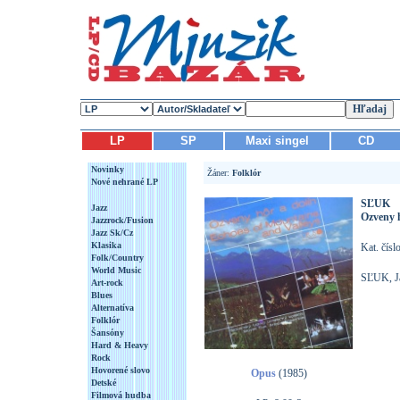
LP
SP
Maxi singel
CD
Novinky
Žáner:
Folklór
Nové nehrané LP
SĽUK
Jazz
Ozveny h
Jazzrock/Fusion
Jazz Sk/Cz
Klasika
Kat. čís
Folk/Country
World Music
SĽUK, Já
Art-rock
Blues
Alternatíva
Folklór
Šansóny
Hard & Heavy
Rock
Hovorené slovo
Opus
(1985)
Detské
Filmová hudba