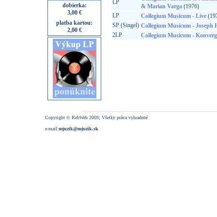
LP
dobierka:
& Marian Varga
(1976)
3,00 €
LP
Collegium Musicum - Live
(19
platba kartou:
SP (Singel)
Collegium Musicum - Joseph H
2,00 €
2LP
Collegium Musicum - Konverg
Copyright © RebWeb 2009; Všetky práva vyhradené
e-mail:
mjuzik@mjuzik.sk