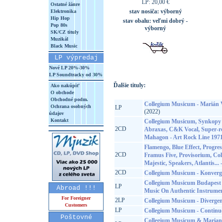
LP: 20,00 €
Ostatné žánre
stav nosiča:
výborný
Elektronika
Hip Hop
stav obalu:
veľmi dobrý -
Pop 80s
výborný
SK/CZ tituly
Muzikál
Black Music
LP výpredaj
Nové LP 20%-30%
LP Soundtracky od 30%
Ďalšie tituly:
Ako nakúpiť
O obchode
Obchodné podm.
Collegium Musicum - Marián
Ochrana osobných
LP
(2022)
údajov
Kontakt
Collegium Musicum, Synkopy 
2CD
Abraxas, C&K Vocal, Super-rob
Mahagon - Art Rock Line 197
Flamengo, Blue Effect, Progres
2CD
Framus Five, Provisorium, Co
Majestic, Speakers, Atlantis...
2CD
Collegium Musicum - Konverg
Collegium Musicum Budapest 
LP
Abroad !!!
Music On Authentic Instrume
For Foreigner
2LP
Collegium Musicum - Divergenc
Customers
LP
Collegium Musicum - Contin
Poštovné
Collegium Musicum & Marian