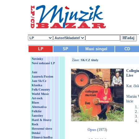
LP
SP
Maxi singel
CD
Novinky
Žáner:
SK/CZ tituly
Nové nehrané LP
Colleg
Jazz
Live
Jazzrock/Fusion
Jazz Sk/Cz
Klasika
Kat. čís
Folk/Country
World Music
Marián V
Art-rock
bicie
Blues
Alternatíva
Folklór
Šansóny
Hard & Heavy
Rock
Hovorené slovo
Opus
(1973)
Detské
Filmová hudba