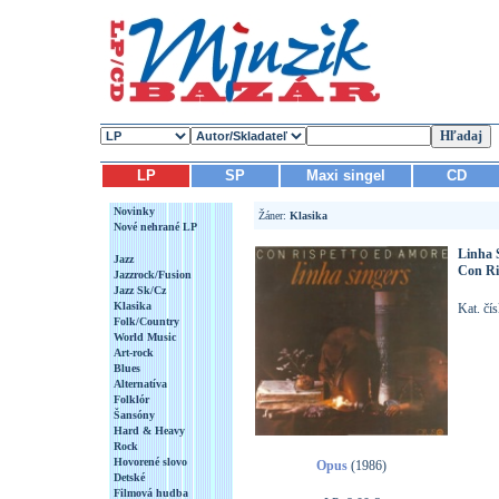
LP
SP
Maxi singel
CD
Novinky
Žáner:
Klasika
Nové nehrané LP
Linha 
Jazz
Con Ri
Jazzrock/Fusion
Jazz Sk/Cz
Klasika
Kat. čí
Folk/Country
World Music
Art-rock
Blues
Alternatíva
Folklór
Šansóny
Hard & Heavy
Rock
Hovorené slovo
Opus
(1986)
Detské
Filmová hudba