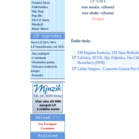
LP: 8,00 €
Ostatné žánre
stav nosiča:
výborný
Elektronika
Hip Hop
stav obalu:
výborný
Pop 80s
Predané
SK/CZ tituly
Muzikál
Black Music
LP výpredaj
Ďalšie tituly:
Nové LP 20%-30%
LP Soundtracky od 30%
ĽH Eugena Farkaša, ĽH Jána Berkyho
Ako nakúpiť
LP
Lúčnica, SĽUK, Ilja Zeljenka, Ján Cik
O obchode
Obchodné podm.
Bratislavy
(1978)
Ochrana osobných
LP
Linha Singers - Concerto Grosso Per S
údajov
Kontakt
Abroad !!!
For Foreigner
Customers
Poštovné