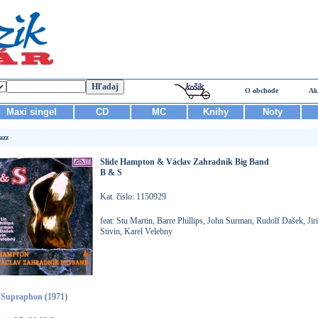
O obchode
Ak
Maxi singel
CD
MC
Knihy
Noty
azz
Slide Hampton & Václav Zahradník Big Band
B & S
Kat. číslo: 1150929
feat: Stu Martin, Barre Phillips, John Surman, Rudolf Dašek, Jiri
Stivin, Karel Velebny
Supraphon
(1971)