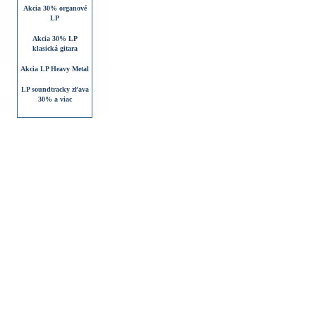
Akcia 30% organové
LP
Akcia 30% LP
klasická gitara
Akcia LP Heavy Metal
LP soundtracky zľava
30% a viac