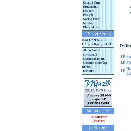
Ostatné žánre
s
Elektronika
Hip Hop
Pop 80s
SK/CZ tituly
Muzikál
Black Music
LP výpredaj
Nové LP 20%-30%
LP Soundtracky od 30%
Ďalšie t
Ako nakúpiť
O obchode
LP
Sl
Obchodné podm.
LP
Sl
Ochrana osobných
údajov
Ham
LP
Kontakt
Za
Abroad !!!
For Foreigner
Customers
Poštovné