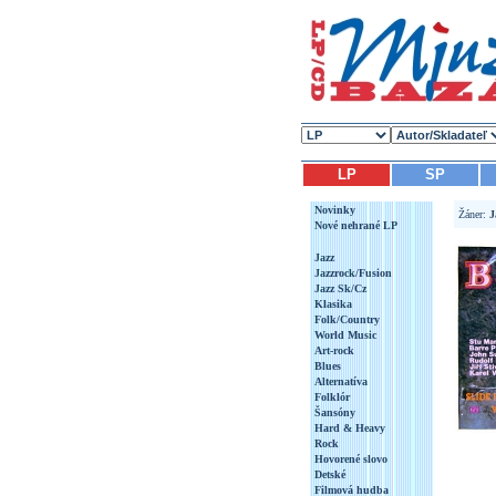
LP
SP
Novinky
Žáner:
J
Nové nehrané LP
Jazz
Jazzrock/Fusion
Jazz Sk/Cz
Klasika
Folk/Country
World Music
Art-rock
Blues
Alternatíva
Folklór
Šansóny
Hard & Heavy
Rock
Hovorené slovo
Detské
Filmová hudba