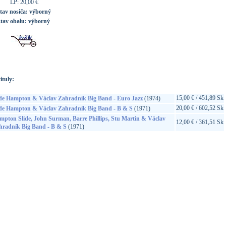
LP: 20,00 €
tav nosiča:
výborný
stav obalu:
výborný
ituly:
15,00 € / 451,89 Sk
ide Hampton & Václav Zahradník Big Band - Euro Jazz
(1974)
20,00 € / 602,52 Sk
ide Hampton & Václav Zahradník Big Band - B & S
(1971)
pton Slide, John Surman, Barre Phillips, Stu Martin & Václav
12,00 € / 361,51 Sk
hradník Big Band - B & S
(1971)