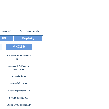
o nakúpiť
Pre registrovaných
DVD
Doplnky
Akcie
LP Bohdan Warchal a
SKO
Jazzové LP zľavy od
30% - Part I
Vianočné CD
Vianočné LP/SP
Výpredaj nových LP
SACD za cenu CD
Akcia 30% operné LP