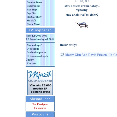
LP: 18,00 €
Ostatné žánre
stav nosiča:
veľmi dobrý -
Elektronika
Hip Hop
výborný
Pop 80s
stav obalu:
veľmi dobrý
SK/CZ tituly
Muzikál
Black Music
LP výpredaj
Nové LP 20%-30%
LP Soundtracky od 30%
Ďalšie tituly:
Ako nakúpiť
O obchode
Obchodné podm.
LP
Moore Glen And David Friesen - In Co
Ochrana osobných
údajov
Kontakt
Abroad !!!
For Foreigner
Customers
Poštovné