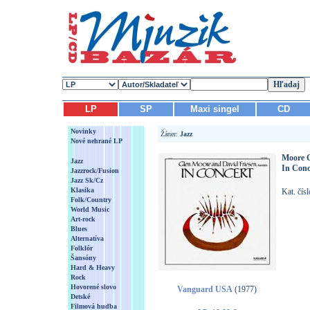
LP
SP
Maxi singel
CD
Novinky
Žáner:
Jazz
Nové nehrané LP
Moore G
Jazz
In Conc
Jazzrock/Fusion
Jazz Sk/Cz
Klasika
Kat. čí
Folk/Country
World Music
Art-rock
Blues
Alternatíva
Folklór
Šansóny
Hard & Heavy
Rock
Hovorené slovo
Vanguard USA
(1977)
Detské
Filmová hudba