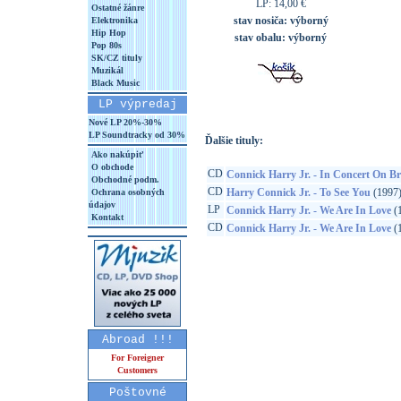
LP: 14,00 €
Ostatné žánre
stav nosiča:
výborný
Elektronika
Hip Hop
stav obalu:
výborný
Pop 80s
SK/CZ tituly
Muzikál
Black Music
LP výpredaj
Nové LP 20%-30%
LP Soundtracky od 30%
Ďalšie tituly:
Ako nakúpiť
O obchode
CD
Connick Harry Jr. - In Concert On 
Obchodné podm.
CD
Harry Connick Jr. - To See You
(1997
Ochrana osobných
údajov
LP
Connick Harry Jr. - We Are In Love
(
Kontakt
CD
Connick Harry Jr. - We Are In Love
(
Abroad !!!
For Foreigner
Customers
Poštovné