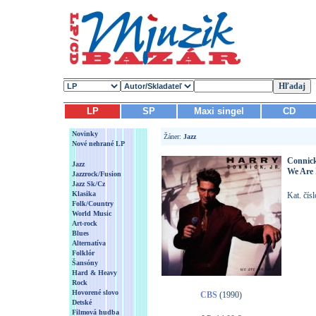
LP
SP
Maxi singel
CD
Novinky
Žáner:
Jazz
Nové nehrané LP
Connick
Jazz
We Are 
Jazzrock/Fusion
Jazz Sk/Cz
Klasika
Kat. čís
Folk/Country
World Music
Art-rock
Blues
Alternatíva
Folklór
Šansóny
Hard & Heavy
Rock
Hovorené slovo
CBS
(1990)
Detské
Filmová hudba