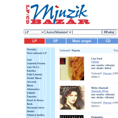
LP
SP
Maxi singel
CD
Novinky
Vydavateľ:
Popron
Tit
Nové nehrané LP
Lita Ford
Jazz
Stiletto
Jazzrock/Fusion
stav nosiča:
výborný
Jazz Sk/Cz
stav obalu:
dobrý
Klasika
Vydavateľ:
Popron
(199
Folk/Country
50002-1
World Music
Art-rock
Blues
Myles Alannah
Alternatíva
Alannah Myles
Folklór
stav nosiča:
výborný
Šansóny
stav obalu:
výborný
Hard & Heavy
Vydavateľ:
Popron
(199
Rock
50034-1
Hovorené slovo
Detské
Filmová hudba
Pretenders