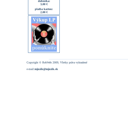
dobierka:
3,00 €
platba kartou:
2,00 €
Copyright © RebWeb 2009; Všetky práva vyhradené
e-mail:
mjuzik@mjuzik.sk