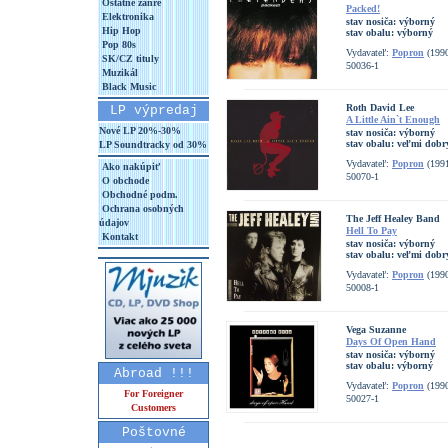
Ostatné žánre
Packed!
Elektronika
stav nosiča:
výborný
Hip Hop
stav obalu:
výborný
Pop 80s
Vydavateľ:
Popron
(199
SK/CZ tituly
50036-1
Muzikál
Black Music
Roth David Lee
LP výpredaj
A Little Ain`t Enough
Nové LP 20%-30%
stav nosiča:
výborný
stav obalu:
veľmi dobr
LP Soundtracky od 30%
Vydavateľ:
Popron
(199
Ako nakúpiť
50070-1
O obchode
Obchodné podm.
Ochrana osobných
The Jeff Healey Band
údajov
Hell To Pay
Kontakt
stav nosiča:
výborný
stav obalu:
veľmi dobr
Vydavateľ:
Popron
(199
50008-1
Vega Suzanne
Days Of Open Hand
stav nosiča:
výborný
stav obalu:
výborný
Abroad !!!
Vydavateľ:
Popron
(199
For Foreigner
50027-1
Customers
Poštovné