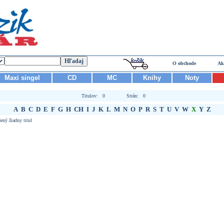
O obchode
Ak
Maxi singel
CD
MC
Knihy
Noty
Titulov: 0
Strán: 0
A
B
C
D
E
F
G
H
CH
I
J
K
L
M
N
O
P
R
S
T
U
V
W
X
Y
Z
ený žiadny titul