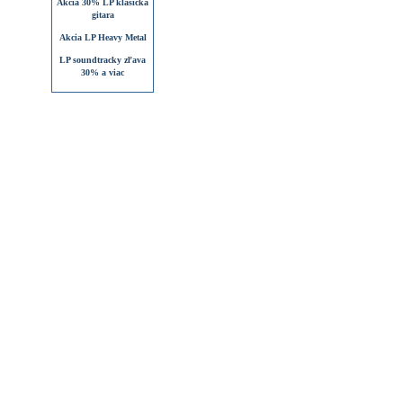
Akcia 30% LP klasická
gitara
Akcia LP Heavy Metal
LP soundtracky zľava
30% a viac