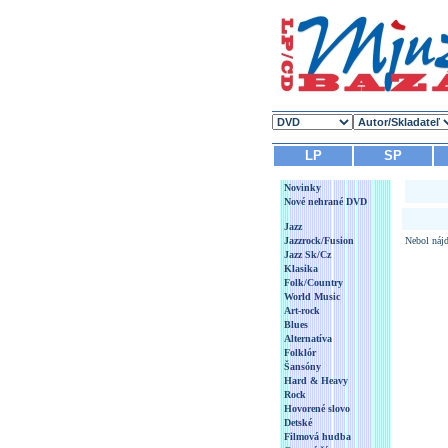
LP
SP
Novinky
Nové nehrané DVD
Jazz
Jazzrock/Fusion
Nebol nájd
Jazz Sk/Cz
Klasika
Folk/Country
World Music
Art-rock
Blues
Alternatíva
Folklór
Šansóny
Hard & Heavy
Rock
Hovorené slovo
Detské
Filmová hudba