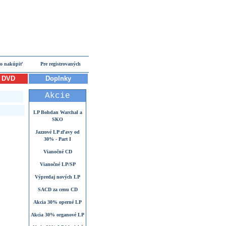
o nakúpiť
Pre registrovaných
DVD
Doplnky
Akcie
LP Bohdan Warchal a
SKO
Jazzové LP zľavy od
30% - Part I
Vianočné CD
Vianočné LP/SP
Výpredaj nových LP
SACD za cenu CD
Akcia 30% operné LP
Akcia 30% organové LP