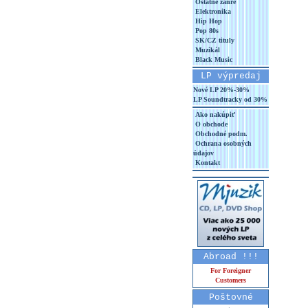
Ostatné žánre
Elektronika
Hip Hop
Pop 80s
SK/CZ tituly
Muzikál
Black Music
LP výpredaj
Nové LP 20%-30%
LP Soundtracky od 30%
Ako nakúpiť
O obchode
Obchodné podm.
Ochrana osobných
údajov
Kontakt
Abroad !!!
For Foreigner
Customers
Poštovné