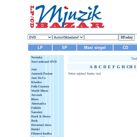
LP
SP
Maxi singel
CD
Novinky
Titu
Nové nehrané DVD
A
B
C
D
E
F
G
H
CH
I
Jazz
Jazzrock/Fusion
Nebol nájdený žiadny titul
Jazz Sk/Cz
Klasika
Folk/Country
World Music
Art-rock
Blues
Alternatíva
Folklór
Šansóny
Hard & Heavy
Rock
Hovorené slovo
Detské
Filmová hudba