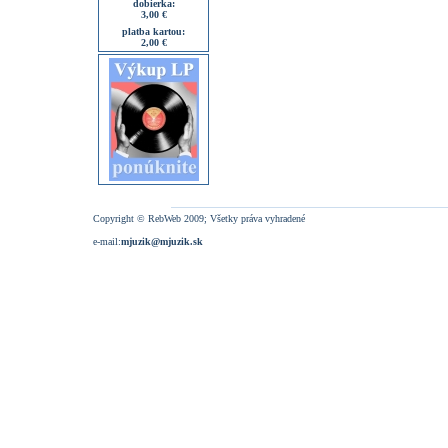
dobierka:
3,00 €
platba kartou:
2,00 €
Copyright © RebWeb 2009; Všetky práva vyhradené
e-mail:
mjuzik@mjuzik.sk