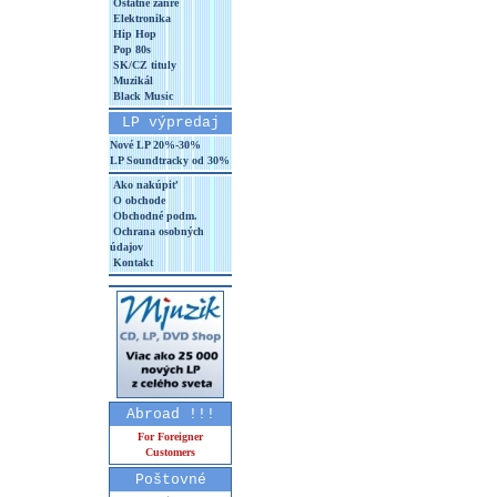
Ostatné žánre
Elektronika
Hip Hop
Pop 80s
SK/CZ tituly
Muzikál
Black Music
LP výpredaj
Nové LP 20%-30%
LP Soundtracky od 30%
Ako nakúpiť
O obchode
Obchodné podm.
Ochrana osobných
údajov
Kontakt
Abroad !!!
For Foreigner
Customers
Poštovné