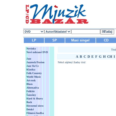
LP
SP
Maxi singel
CD
Novinky
Titu
Nové nehrané DVD
A
B
C
D
E
F
G
H
CH
I
Jazz
Jazzrock/Fusion
Nebol nájdený žiadny titul
Jazz Sk/Cz
Klasika
Folk/Country
World Music
Art-rock
Blues
Alternatíva
Folklór
Šansóny
Hard & Heavy
Rock
Hovorené slovo
Detské
Filmová hudba