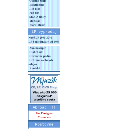
Ostatné žánre
Elektronika
Hip Hop
Pop 80s
SK/CZ tituly
Muzikál
Black Music
LP výpredaj
Nové LP 20%-30%
LP Soundtracky od 30%
Ako nakúpiť
O obchode
Obchodné podm.
Ochrana osobných
údajov
Kontakt
Abroad !!!
For Foreigner
Customers
Poštovné