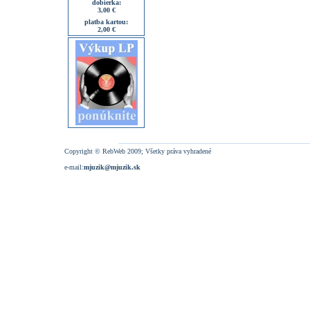
dobierka:
3,00 €
platba kartou:
2,00 €
Copyright © RebWeb 2009; Všetky práva vyhradené
e-mail:
mjuzik@mjuzik.sk