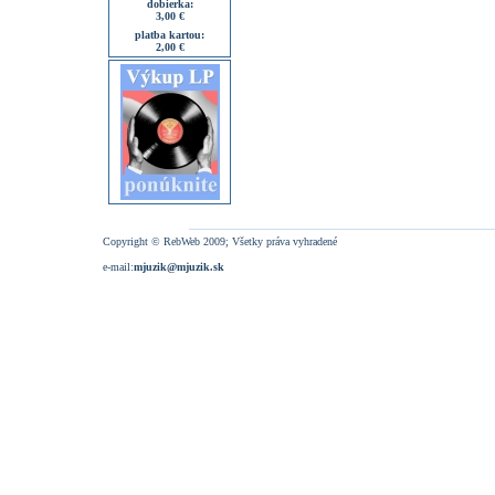
dobierka:
3,00 €
platba kartou:
2,00 €
Copyright © RebWeb 2009; Všetky práva vyhradené
e-mail:
mjuzik@mjuzik.sk