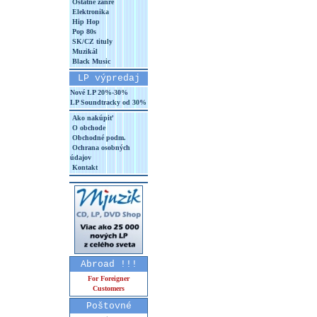
Ostatné žánre
Elektronika
Hip Hop
Pop 80s
SK/CZ tituly
Muzikál
Black Music
LP výpredaj
Nové LP 20%-30%
LP Soundtracky od 30%
Ako nakúpiť
O obchode
Obchodné podm.
Ochrana osobných
údajov
Kontakt
Abroad !!!
For Foreigner
Customers
Poštovné