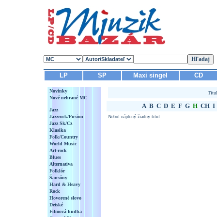
LP
SP
Maxi singel
CD
Novinky
Titu
Nové nehrané MC
A
B
C
D
E
F
G
H
CH
I
Jazz
Jazzrock/Fusion
Nebol nájdený žiadny titul
Jazz Sk/Cz
Klasika
Folk/Country
World Music
Art-rock
Blues
Alternatíva
Folklór
Šansóny
Hard & Heavy
Rock
Hovorené slovo
Detské
Filmová hudba