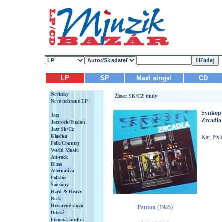
LP
SP
Maxi singel
CD
Novinky
Žáner:
SK/CZ tituly
Nové nehrané LP
Synkop
Jazz
Zrcadla
Jazzrock/Fusion
Jazz Sk/Cz
Klasika
Kat. čís
Folk/Country
World Music
Art-rock
Blues
Alternatíva
Folklór
Šansóny
Hard & Heavy
Rock
Hovorené slovo
Panton
(1985)
Detské
Filmová hudba