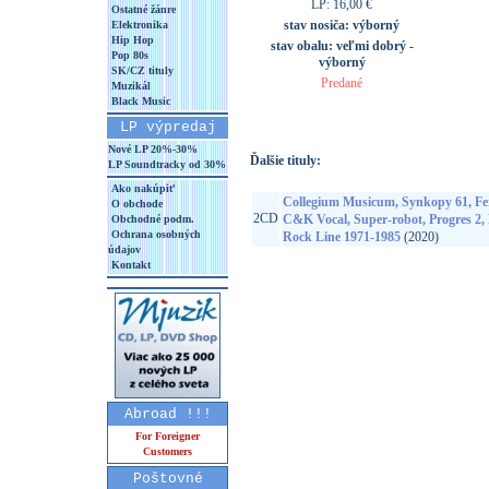
LP: 16,00 €
Ostatné žánre
stav nosiča:
výborný
Elektronika
Hip Hop
stav obalu:
veľmi dobrý -
Pop 80s
výborný
SK/CZ tituly
Predané
Muzikál
Black Music
LP výpredaj
Nové LP 20%-30%
Ďalšie tituly:
LP Soundtracky od 30%
Ako nakúpiť
Collegium Musicum, Synkopy 61, Fe
O obchode
2CD
C&K Vocal, Super-robot, Progres 2,
Obchodné podm.
Ochrana osobných
Rock Line 1971-1985
(2020)
údajov
Kontakt
Abroad !!!
For Foreigner
Customers
Poštovné