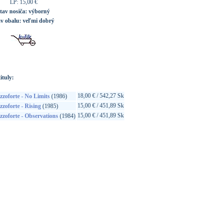
LP: 15,00 €
tav nosiča:
výborný
av obalu:
veľmi dobrý
ituly:
18,00 € / 542,27 Sk
zoforte - No Limits
(1986)
15,00 € / 451,89 Sk
zoforte - Rising
(1985)
15,00 € / 451,89 Sk
zoforte - Observations
(1984)