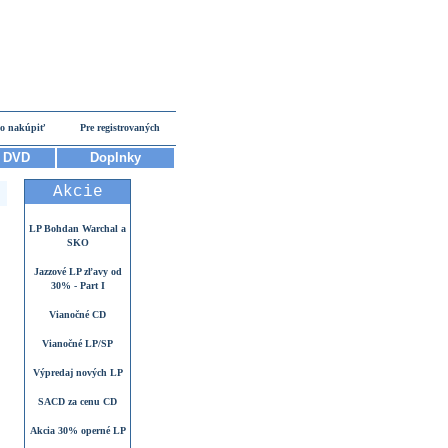
o nakúpiť
Pre registrovaných
DVD
Doplnky
Akcie
LP Bohdan Warchal a
SKO
Jazzové LP zľavy od
30% - Part I
Vianočné CD
Vianočné LP/SP
Výpredaj nových LP
SACD za cenu CD
Akcia 30% operné LP