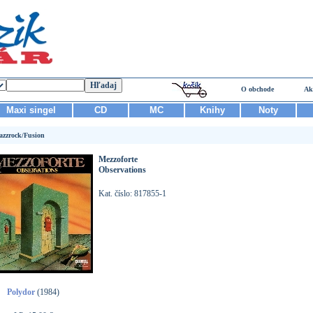
O obchode
Ak
Maxi singel
CD
MC
Knihy
Noty
azzrock/Fusion
Mezzoforte
Observations
Kat. číslo: 817855-1
Polydor
(1984)