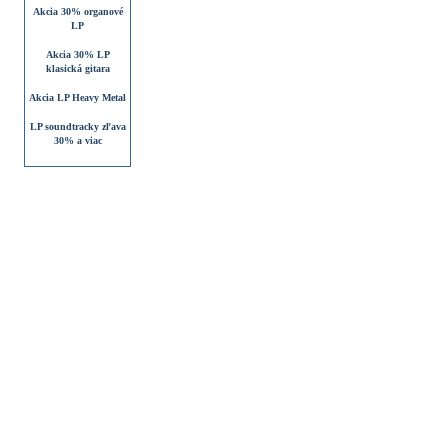
Akcia 30% organové
LP
Akcia 30% LP
klasická gitara
Akcia LP Heavy Metal
LP soundtracky zľava
30% a viac