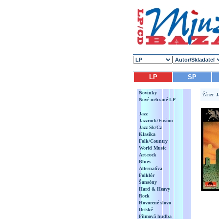
LP
SP
Novinky
Žáner:
J
Nové nehrané LP
Jazz
Jazzrock/Fusion
Jazz Sk/Cz
Klasika
Folk/Country
World Music
Art-rock
Blues
Alternatíva
Folklór
Šansóny
Hard & Heavy
Rock
Hovorené slovo
Detské
Filmová hudba