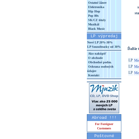
Ostatné žánre
s
Elektronika
Hip Hop
st
Pop 80s
SK/CZ tituly
Muzikál
Black Music
LP výpredaj
Nové LP 20%-30%
LP Soundtracky od 30%
Ďalšie t
Ako nakúpiť
O obchode
LP
Mez
Obchodné podm.
LP
Mez
Ochrana osobných
údajov
LP
Mez
Kontakt
Abroad !!!
For Foreigner
Customers
Poštovné