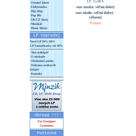
LP: 15,00 €
Ostatné žánre
stav nosiča:
veľmi dobrý
Elektronika
Hip Hop
stav obalu:
veľmi dobrý -
Pop 80s
výborný
SK/CZ tituly
Predané
Muzikál
Black Music
LP výpredaj
Nové LP 20%-30%
LP Soundtracky od 30%
Ako nakúpiť
O obchode
Obchodné podm.
Ochrana osobných
údajov
Kontakt
Abroad !!!
For Foreigner
Customers
Poštovné