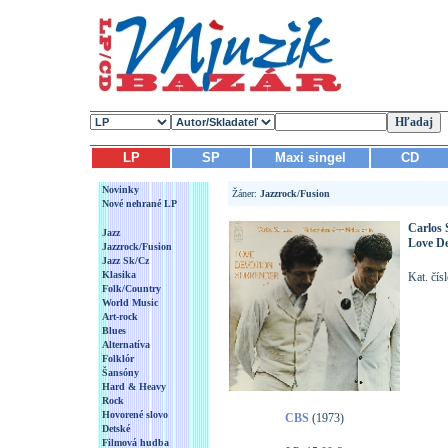
LP
SP
Maxi singel
CD
Novinky
Žáner:
Jazzrock/Fusion
Nové nehrané LP
Carlos 
Jazz
Love De
Jazzrock/Fusion
Jazz Sk/Cz
Klasika
Kat. čís
Folk/Country
World Music
Art-rock
Blues
Alternatíva
Folklór
Šansóny
Hard & Heavy
Rock
Hovorené slovo
CBS
(1973)
Detské
Filmová hudba