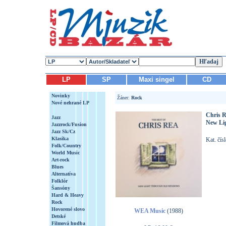
LP
SP
Maxi singel
CD
Novinky
Žáner:
Rock
Nové nehrané LP
Chris R
Jazz
New Lig
Jazzrock/Fusion
Jazz Sk/Cz
Klasika
Kat. čí
Folk/Country
World Music
Art-rock
Blues
Alternatíva
Folklór
Šansóny
Hard & Heavy
Rock
Hovorené slovo
WEA Music
(1988)
Detské
Filmová hudba