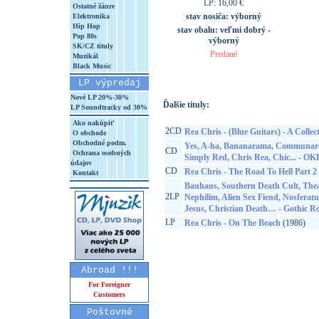
LP: 16,00 €
Ostatné žánre
stav nosiča:
výborný
Elektronika
Hip Hop
stav obalu:
veľmi dobrý -
Pop 80s
výborný
SK/CZ tituly
Predané
Muzikál
Black Music
LP výpredaj
Nové LP 20%-30%
Ďalšie tituly:
LP Soundtracky od 30%
Ako nakúpiť
2CD
Rea Chris - (Blue Guitars) - A Collec
O obchode
Obchodné podm.
Yes, A-ha, Bananarama, Communards,
CD
Ochrana osobných
Simply Red, Chris Rea, Chic... - 
údajov
CD
Rea Chris - The Road To Hell Part 2
Kontakt
Bauhaus, Southern Death Cult, Theat
2LP
Nephilim, Alien Sex Fiend, Nosfera
Jesus, Christian Death… - Gothic R
LP
Rea Chris - On The Beach
(1986)
Abroad !!!
For Foreigner
Customers
Poštovné