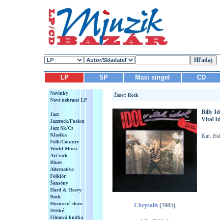
LP
SP
Maxi singel
CD
Novinky
Žáner:
Rock
Nové nehrané LP
Billy Id
Jazz
Vital I
Jazzrock/Fusion
Jazz Sk/Cz
Klasika
Kat. čí
Folk/Country
World Music
Art-rock
Blues
Alternatíva
Folklór
Šansóny
Hard & Heavy
Rock
Hovorené slovo
Chrysalis
(1985)
Detské
Filmová hudba