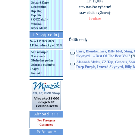
LP: 15,00 €
Ostatné žánre
stav nosiča:
výborný
Elektronika
Hip Hop
stav obalu:
výborný
Pop 80s
Predané
SK/CZ tituly
Muzikál
Black Music
LP výpredaj
Ďalšie tituly:
Nové LP 20%-30%
LP Soundtracky od 30%
Cure, Blondie, Kiss, Billy Idol, Sting
Ako nakúpiť
CD
Skynyrd... - Best Of The Best Vol 2
(2
O obchode
Obchodné podm.
Alannah Myles, ZZ Top, Genesis, Scor
CD
Ochrana osobných
Deep Purple, Lynyrd Skynyrd, Billy I
údajov
Kontakt
Abroad !!!
For Foreigner
Customers
Poštovné