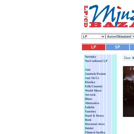
LP
SP
Novinky
Žáner:
R
Nové nehrané LP
Jazz
Jazzrock/Fusion
Jazz Sk/Cz
Klasika
Folk/Country
World Music
Art-rock
Blues
Alternatíva
Folklór
Šansóny
Hard & Heavy
Rock
Hovorené slovo
Detské
Filmová hudba