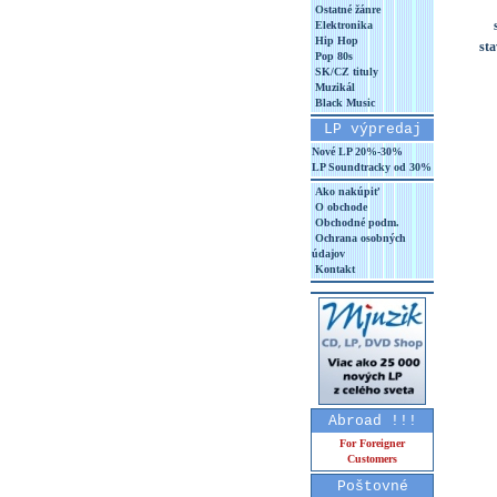
Ostatné žánre
Elektronika
Hip Hop
st
Pop 80s
SK/CZ tituly
Muzikál
Black Music
LP výpredaj
Nové LP 20%-30%
LP Soundtracky od 30%
Ako nakúpiť
O obchode
Obchodné podm.
Ochrana osobných
údajov
Kontakt
Abroad !!!
For Foreigner
Customers
Poštovné