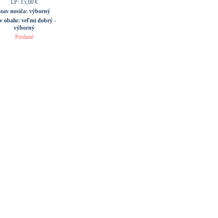
LP: 15,00 €
stav nosiča:
výborný
av obalu:
veľmi dobrý -
výborný
Predané