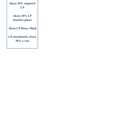
Akcia 30% organové
LP
Akcia 30% LP
klasická gitara
Akcia LP Heavy Metal
LP soundtracky zľava
30% a viac