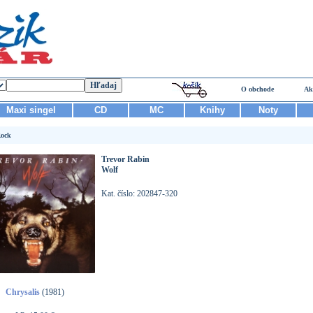
O obchode
Ak
Maxi singel
CD
MC
Knihy
Noty
ock
Trevor Rabin
Wolf
Kat. číslo: 202847-320
Chrysalis
(1981)