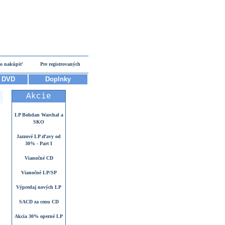
o nakúpiť
Pre registrovaných
DVD
Doplnky
Akcie
LP Bohdan Warchal a
SKO
Jazzové LP zľavy od
30% - Part I
Vianočné CD
Vianočné LP/SP
Výpredaj nových LP
SACD za cenu CD
Akcia 30% operné LP